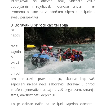
interagovali na dnevnoj bazi, videćete velika
poboljšanja medjuljudskih odnosa unutar firme.
Promena okoline sa zajedničkim ciljem daje ljudima
svežu perspektivu.
3. Boravak u prirodi kao terapija
Biti
napolj
u,
raditi
zajedn
o
okruž
eni
prirod
om predstavlja pravu terapiju, iskustvo koje vaši
zaposleni nikada neće zaboraviti. Boravak u prirodi
imaće regenerativni uticaj na vaš organizam, smanjiti
stres, anksioznost i depresiju.
To je odličan način da se ljudi zajedno odmore i