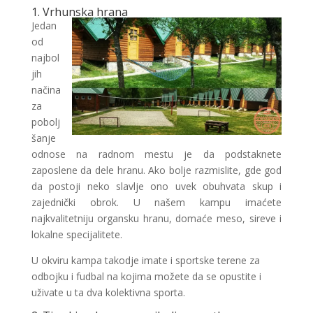
1. Vrhunska hrana
Jedan
od
najbol
jih
načina
za
pobolj
šanje
odnose na radnom mestu je da podstaknete
zaposlene da dele hranu. Ako bolje razmislite, gde god
da postoji neko slavlje ono uvek obuhvata skup i
zajednički obrok. U našem kampu imaćete
najkvalitetniju organsku hranu, domaće meso, sireve i
lokalne specijalitete.
U okviru kampa takodje imate i sportske terene za
odbojku i fudbal na kojima možete da se opustite i
uživate u ta dva kolektivna sporta.