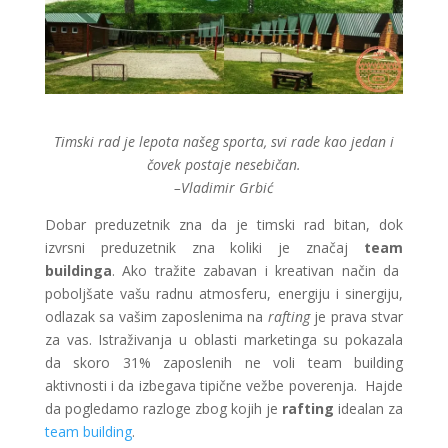
Timski rad je lepota našeg sporta, svi rade kao jedan i
čovek postaje nesebičan.
–
Vladimir Grbić
Dobar preduzetnik zna da je timski rad bitan, dok
izvrsni preduzetnik zna koliki je značaj
team
buildinga
. Ako tražite zabavan i kreativan način da
poboljšate vašu radnu atmosferu, energiju i sinergiju,
odlazak sa vašim zaposlenima na
rafting
je prava stvar
za vas. Istraživanja u oblasti marketinga su pokazala
da skoro 31% zaposlenih ne voli team building
aktivnosti i da izbegava tipične vežbe poverenja. Hajde
da pogledamo razloge zbog kojih je
rafting
idealan za
team building
.