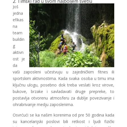
2. Timski rad u svom najboljem svetlu
Još
jedna
efikas
na
team
buildin
g
aktivn
ost je
da
vaši zaposleni učestvuju u zajedničkim fitnes ili
sportskim aktivnostima. Kada svaka osoba u timu ima
ključnu ulogu, posebno dok treba veslati kroz virove,
bukove, brzake i savladavati druge prepreke, to
postavlja otvorenu atmosferu za dublje povezivanje i
ohrabrivanje medju zaposlenima.
Osvrćući se ka našim korenima od pre 50 godina kada
su kancelarijski poslovi bili retkost i ljudi fizički