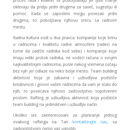
proces rada i kvalitet se poboljšavaju jer ljudi manje
oklevaju da pridju jedni drugima za savet, sugestiju ili
pomoć. Kada se zaposleni mogu povezati jedni
drugima, to poboljšava njihovu sreću sa radnom
mestu.
Radna kultura vodi u dva pravca: kompanije koje brinu
o radnicima i kvalitetu radne atmosfere (radeći na
tome da zadrže radnika kod sebe) i kompanije koje
imaju veliki protok radnika, ne vodeći računa o svojim
najkvalitetnijim radnicima, posle nekog vremena ostaju
bez njih jer odlaze na neko bolje mesto. Team building
aktivnost koja je zabavna i uzbudljiva podstiče
kreativnost i govori vašim radnicima da vam je stalo do
njih, to povećava njihovo zadovoljstvo sopstvenim
poslom. Rafting je uzbudljiva aktivnost koja podstiče
team building na jedinsktven i uzbudljiv način.
Ukoliko ste zainteresovani za planiranje jednog
ovakvog raftinga na Tari
kontaktirajte nas
, sa
zadovoljstvom ćemo vas ugostiti.