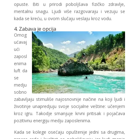
opuste. Biti u prirodi poboljšava fizičko zdravlje,
mentalnu snagu. Ljudi više razgovaraju i vezuju se
kada se kreću, u ovom slučaju veslaju kroz vodu.
4. Zabava je opcija
Omog
ućavaj
ući
zaposl
enima
luft da
se
medju
sobno
zabavljaju stimuliše najosnovnije načine na koji ljudi i
životinje unapredjuju svoje socijalne veštine: učenjem
kroz igru. Takodje smanjuje krvni pritisak i pojačava
pozitivnu energiju medju zaposlenima.
Kada se kolege osećaju opuštenije jedni sa drugima,