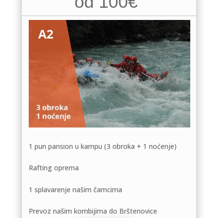
od 100€
1 pun pansion u kampu (3 obroka + 1 noćenje)
Rafting oprema
1 splavarenje našim čamcima
Prevoz našim kombijima do Brštenovice