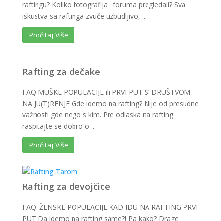
raftingu? Koliko fotografija i foruma pregledali? Sva
iskustva sa raftinga zvuče uzbudljivo, ...
Pročitaj Više
Rafting za dečake
FAQ MUŠKE POPULACIJE ili PRVI PUT S’ DRUŠTVOM
NA JU(T)RENJE Gde idemo na rafting? Nije od presudne
važnosti gde nego s kim. Pre odlaska na rafting
raspitajte se dobro o ...
Pročitaj Više
Rafting za devojčice
FAQ: ŽENSKE POPULACIJE KAD IDU NA RAFTING PRVI
PUT Da idemo na rafting same?! Pa kako? Drage