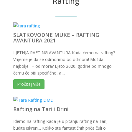
Rafting
SLATKOVODNE MUKE – RAFTING
AVANTURA 2021
LJETNJA RAFTING AVANTURA Kada ćemo na rafting?
Vrijeme je da se odmorimo od odmora! Možda
najbolje i – od mora? Ljeto 2020. godine po mnogo
čemu će biti specifično, a ...
Pročitaj Više
Rafting na Tari i Drini
Idemo na rafting Kada je u pitanju rafting na Tari,
budite iskreni... Koliko ste fantastičnih priča čuli o