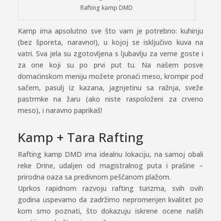
Rafting kamp DMD
Kamp ima apsolutno sve što vam je potrebno: kuhinju
(bez šporeta, naravno!), u kojoj se isključivo kuva na
vatri. Sva jela su zgotovljena s ljubavlju za verne goste i
za one koji su po prvi put tu. Na našem posve
domaćinskom meniju možete pronaći meso, krompir pod
sačem, pasulj iz kazana, jagnjetinu sa ražnja, sveže
pastrmke na žaru (ako niste raspoloženi za crveno
meso), i naravno paprikaš!
Kamp + Tara Rafting
Rafting kamp DMD ima idealnu lokaciju, na samoj obali
reke Drine, udaljen od magistralnog puta i prašine –
prirodna oaza sa predivnom peščanom plažom.
Uprkos rapidnom razvoju rafting turizma, svih ovih
godina uspevamo da zadržimo nepromenjen kvalitet po
kom smo poznati, što dokazuju iskrene ocene naših