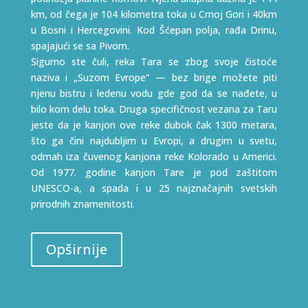
km, od čega je 104 kilometra toka u Crnoj Gori i 40km
u Bosni i Hercegovini. Kod Šćepan polja, rađa Drinu,
spajajući se sa Pivom.
Sigurno ste čuli, reka Tara se zbog svoje čistoće
naziva i „Suzom Evrope“ — bez brige možete piti
njenu bistru i ledenu vodu gde god da se nađete, u
bilo kom delu toka. Druga specifičnost vezana za Taru
jeste da je kanjon ove reke dubok čak 1300 metara,
što ga čini najdubljim u Evropi, a drugim u svetu,
odmah iza čuvenog kanjona reke Kolorado u Americi.
Od 1977. godine kanjon Tare je pod zaštitom
UNESCO-a, a spada i u 25 najznačajnih svetskih
prirodnih znamenitosti.
Opširnije