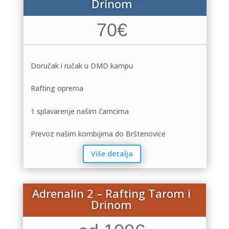
Drinom
70€
Doručak i ručak u DMD kampu
Rafting oprema
1 splavarenje našim čamcima
Prevoz našim kombijima do Brštenovice
Više detalja
Adrenalin 2 – Rafting Tarom i
Drinom