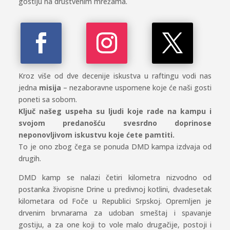
gostiju na društvenim mrežama.
Kroz više od dve decenije iskustva u raftingu vodi nas
jedna
misija
– nezaboravne uspomene koje će naši gosti
poneti sa sobom.
Ključ našeg uspeha su ljudi koje rade na kampu i
svojom predanošću svesrdno doprinose
neponovljivom iskustvu koje ćete pamtiti.
To je ono zbog čega se ponuda DMD kampa izdvaja od
drugih.
DMD kamp se nalazi četiri kilometra nizvodno od
postanka živopisne Drine u predivnoj kotlini, dvadesetak
kilometara od Foče u Republici Srpskoj. Opremljen je
drvenim brvnarama za udoban smeštaj i spavanje
gostiju, a za one koji to vole malo drugačije, postoji i