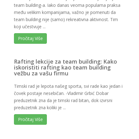
team building-a. Iako danas veoma popularna praksa
među velikim kompanijama, važno je pomenuti da
team building nije (samo) rekreativna aktivnost. Tim
koji učestvuje ...
Pročitaj Više
Rafting lekcije za team building: Kako
iskoristiti rafting kao team building
vežbu za vašu firmu
Timski rad je lepota našeg sporta, svi rade kao jedan i
čovek postaje nesebičan. -Vladimir Grbić Dobar
preduzetnik zna da je timski rad bitan, dok izvrsni
preduzetnik zna koliki je ...
Pročitaj Više