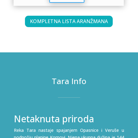
KOMPLETNA LISTA ARANŽMANA
Tara Info
Netaknuta priroda
Reka Tara nastaje spajanjem Opasnice i Veruše u
podnožju planine Komovi. Njena ukupna dužina je 144