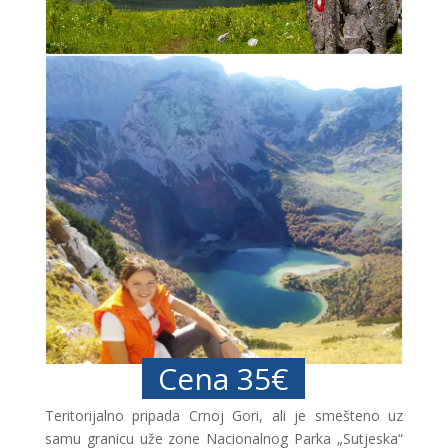
Cena 35€
Teritorijalno pripada Crnoj Gori, ali je smešteno uz
samu granicu uže zone Nacionalnog Parka „Sutjeska“